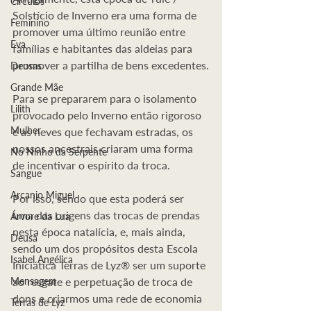
Círculos
Solstício de Inverno era uma forma de 
Feminino
promover uma último reunião entre 
Eva
famílias e habitantes das aldeias para 
promover a partilha de bens excedentes.
Deusas
Grande Mãe
Para se prepararem para o isolamento 
Lilith
provocado pelo Inverno então rigoroso 
Mulher
e as neves que fechavam estradas, os 
nossos ancestrais criaram uma forma 
No Ninho da Serpente
de incentivar o espírito da troca. 
Sangue
Arcanjo Miguel
Por isso, sendo que esta poderá ser 
uma das origens das trocas de prendas 
Árvore da Lua
nesta época natalícia, e, mais ainda, 
Deusa
sendo um dos propósitos desta Escola 
Isabel Angélica
Iniciática Terras de Lyz® ser um suporte 
Mensagem
ao resgate e perpetuação de troca de 
dons e criarmos uma rede de economia 
Terras de Lyz