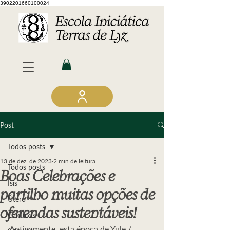
3902201660100024
Post
Todos posts
13 de dez. de 2023
2 min de leitura
Todos posts
Boas Celebrações e
Ísis
partilho muitas opções de
Útero
oferendas sustentáveis!
Cânticos
Antigamente, esta época de Yule / 