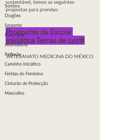
sustentável, temos as seguintes 
Sombra
propostas para prendas:
Dragões
Serpente
Propostas da Escola 
Porto Cale
Iniciática Terras de Lyz®
Abundância
Reflexão
ARTESANATO MEDICINA DO MÉXICO
Caminho Iniciático
Feridas do Feminino
Cinturão de Protecção
Masculino