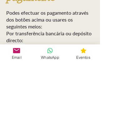
Podes efectuar os pagamento através
dos botões acima ou usares os
seguintes meios:
Por transferência bancária ou depósito
directo:
IBAN CGD - PT50
0035 0083 0004
8154
1304 6
Email
WhatsApp
Eventos
IBAN Revolut - LT30 3250 0071 5304
5115
Ou nos links VISA / APPLE PAY acima
mencionados
A intervenção de Abre Caminhos
decorrerá num espaço mínimo de 7
dias após a recepção do pedido e o
tempo de encerramento dependerá das
instruções das Equipas Espirituais.
No final Abre Caminhos, Isabel