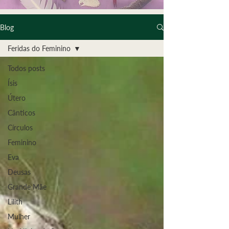
Blog
Feridas do Feminino
Todos posts
Ísis
Útero
Cânticos
Círculos
Feminino
Eva
Deusas
Grande Mãe
Lilith
Mulher