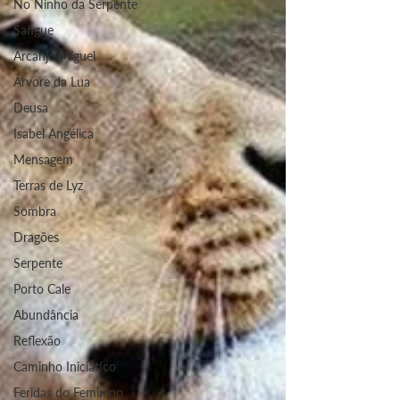
No Ninho da Serpente
Sangue
Arcanjo Miguel
Árvore da Lua
Deusa
Isabel Angélica
Mensagem
Terras de Lyz
Sombra
Dragões
Serpente
Porto Cale
Abundância
Reflexão
Caminho Iniciático
Feridas do Feminino