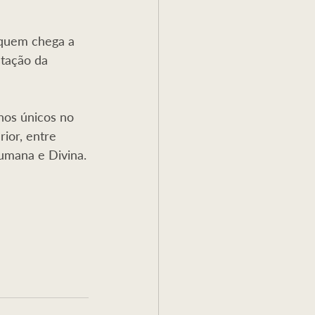
 quem chega a 
tação da 
hos únicos no 
ior, entre 
Humana e Divina.