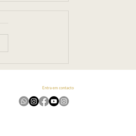
ai ou Vai! por Carolina
ano
Entra em contacto