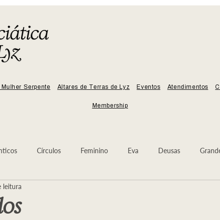
 Mulher Serpente
Altares de Terras de Lyz
Eventos
Atendimentos
C
Membership
nticos
Círculos
Feminino
Eva
Deusas
Grand
 leitura
Sangue
Arcanjo Miguel
Árvore da Lua
Deusa
dos