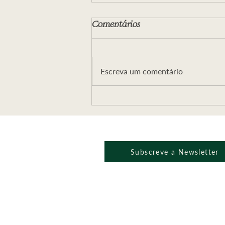
Comentários
Escreva um comentário
Webminário ALÉM DO
MAL E A ESPADA DA
VERDADE
Subscreve a Newsletter