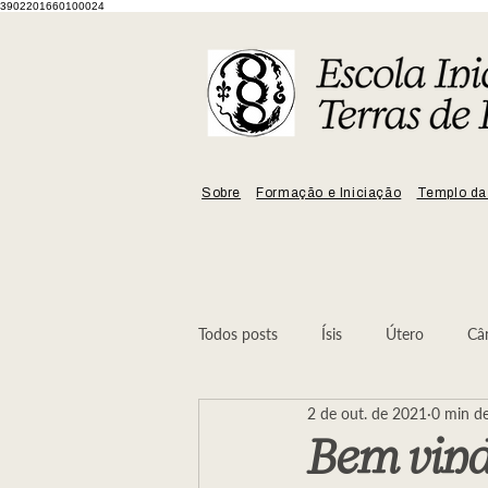
3902201660100024
Sobre
Formação e Iniciação
Templo da
Todos posts
Ísis
Útero
Câ
2 de out. de 2021
0 min de
Mulher
No Ninho da Serpente
Bem vin