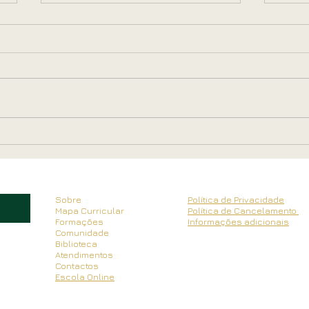
As Deusas da Primavera por
Ou V
Paula Silva
Serr
Sobre
Política de Privacidade
Mapa Curricular
Política de Cancelamento
Formações
Informações adicionais
Comunidade
Biblioteca
Atendimentos
Contactos
Escola Online