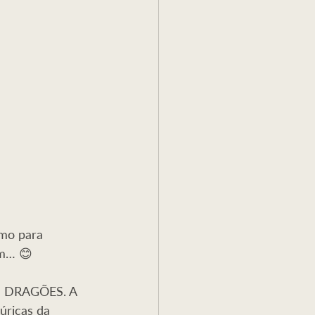
a
Reflexão
mo para 
im… 😊
S DRAGÕES. A 
úricas da 