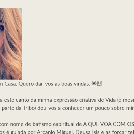
Sombra
Dragões
Serpente
Porto Cale
Abundânci
 Feminino
Cinturão de Protecção
Masculino
m Casa. Quero dar-vos as boas vindas. 🌟🙌
 este canto da minha expressão criativa de Vida (e mes
m parte da Tribo) dou-vos a conhecer um pouco sobre m
a, com nome de batismo espiritual de A QUE VOA COM O
s é guiada por Arcanjo Miguel, Deusa Isis e as forçar tel