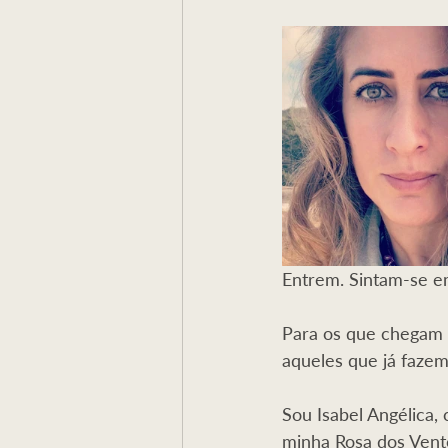
Mensagem
Terras de Lyz
Caminho Iniciático
Feridas do
Entrem. Sintam-se e
Para os que chegam a
aqueles que já faze
Sou Isabel Angélic
minha Rosa dos Vento