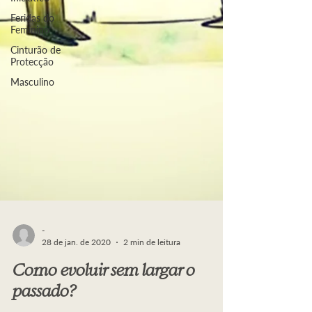
Feridas do
Feminino
Cinturão de
Protecção
Masculino
-
28 de jan. de 2020
2 min de leitura
Como evoluir sem largar o
passado?