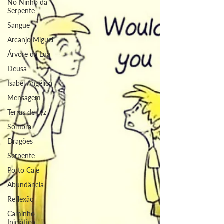
No Ninho da
Serpente
Sangue
Arcanjo Miguel
Árvore da Lua
Deusa
Isabel Angélica
Mensagem
Terras de Lyz
Sombra
Dragões
Serpente
Porto Cale
Abundância
Reflexão
Caminho
Iniciático