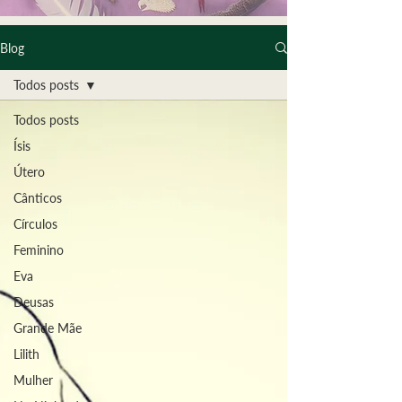
Blog
Todos posts
Todos posts
Ísis
Útero
Cânticos
Círculos
Feminino
Eva
Deusas
Grande Mãe
Lilith
Mulher