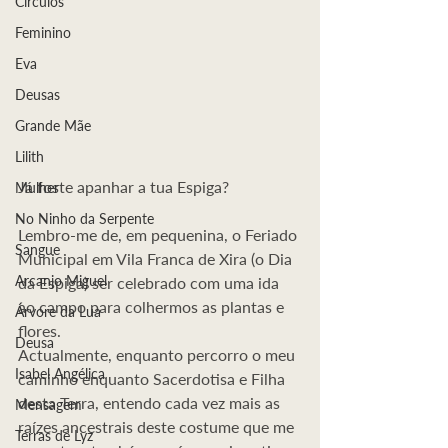
Círculos
Feminino
Eva
Deusas
Grande Mãe
Lilith
Já foste apanhar a tua Espiga?
Mulher
No Ninho da Serpente
Lembro-me de, em pequenina, o Feriado 
Sangue
Municipal em Vila Franca de Xira (o Dia 
Arcanjo Miguel
da Espiga) ser celebrado com uma ida 
ao campo para colhermos as plantas e 
Árvore da Lua
flores.
Deusa
Actualmente, enquanto percorro o meu 
Isabel Angélica
caminho enquanto Sacerdotisa e Filha 
desta Terra, entendo cada vez mais as 
Mensagem
raízes ancestrais deste costume que me 
Terras de Lyz