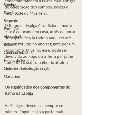
conectam também a raízes mais antigas 
Sombra
de celebração dos campos, beleza e 
Dragões
fertilidade da Mãe Terra.
Serpente
O Ramo da Espiga é tradicionalmente 
Porto Cale
este é colocado em casa, atrás da porta 
Abundância
principal e fica lá todo o ano. Isto até 
ser substituído no ano seguinte por um 
Reflexão
novo ramo. O velho, esse, pode ser 
Caminho Iniciático
devolvido ao Fogo ou à Terra por já ter 
Feridas do Feminino
cumprido o seu trabalho de atrair a 
prosperidade e protecção.
Cinturão de Protecção
Masculino
Os significados dos componentes do 
Ramo da Espiga
As Espigas: devem ser sempre em 
número ímpar, e são a parte mais 