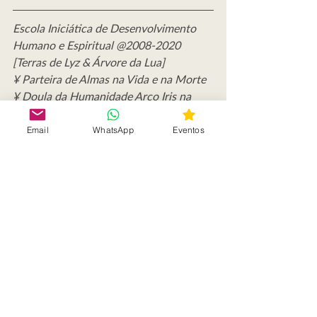
Escola Iniciática de Desenvolvimento 
Humano e Espiritual @2008-2020
[Terras de Lyz & Árvore da Lua]
¥ Parteira de Almas na Vida e na Morte
¥ Doula da Humanidade Arco Iris na 
unificação do Feminino e Masculino
¥ Arqueóloga das Emoções Humanas e 
Email
WhatsApp
Eventos
Shadow Worker (resgate da sombra)
¥ Sacerdotisa, mulher de medicina, 
instrutora, autora, terapeuta, médium
Posts recentes
Ver tudo