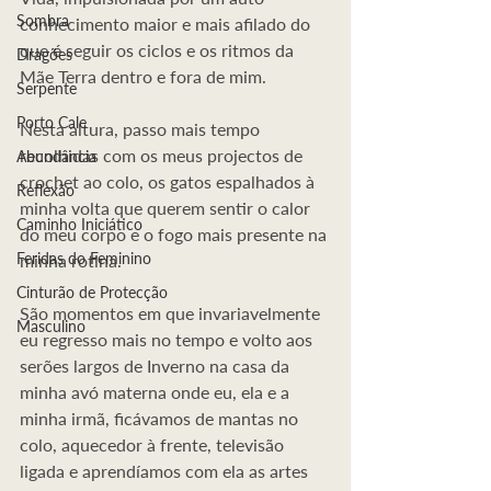
Sombra
conhecimento maior e mais afilado do 
que é seguir os ciclos e os ritmos da 
Dragões
Mãe Terra dentro e fora de mim.
Serpente
Porto Cale
Nesta altura, passo mais tempo 
recolhidas com os meus projectos de 
Abundância
crochet ao colo, os gatos espalhados à 
Reflexão
minha volta que querem sentir o calor 
Caminho Iniciático
do meu corpo e o fogo mais presente na 
Feridas do Feminino
minha rotina. 
Cinturão de Protecção
São momentos em que invariavelmente 
Masculino
eu regresso mais no tempo e volto aos 
serões largos de Inverno na casa da 
minha avó materna onde eu, ela e a 
minha irmã, ficávamos de mantas no 
colo, aquecedor à frente, televisão 
ligada e aprendíamos com ela as artes 