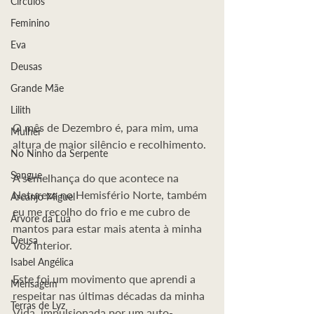
Círculos
Feminino
Eva
Deusas
Grande Mãe
Lilith
O mês de Dezembro é, para mim, uma 
Mulher
altura de maior silêncio e recolhimento.
No Ninho da Serpente
Sangue
À semelhança do que acontece na 
Natureza no Hemisfério Norte, também 
Arcanjo Miguel
eu me recolho do frio e me cubro de 
Árvore da Lua
mantos para estar mais atenta à minha 
Deusa
Voz Interior.
Isabel Angélica
Este foi um movimento que aprendi a 
Mensagem
respeitar nas últimas décadas da minha 
Terras de Lyz
Vida, impulsionada por um auto-