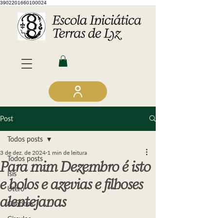
3902201660100024
Post
Todos posts
3 de dez. de 2024
1 min de leitura
Todos posts
Para mim Dezembro é isto
Ísis
e bolos e azevias e filhoses
Útero
alentejanas
Cânticos