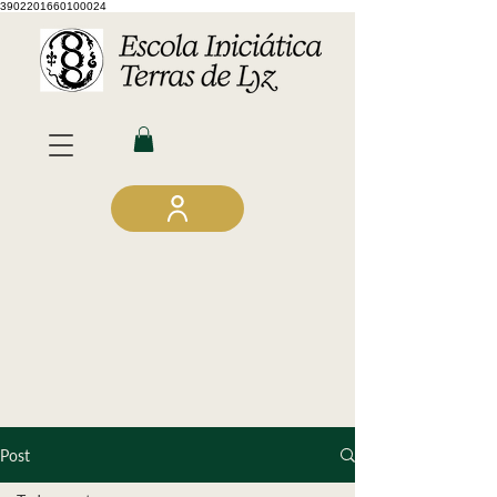
3902201660100024
Post