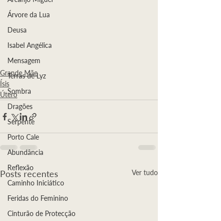
Árvore da Lua
Deusa
Isabel Angélica
Mensagem
Grande Mãe
Terras de Lyz
Ísis
Sombra
Útero
Dragões
Serpente
Porto Cale
Abundância
Reflexão
Posts recentes
Ver tudo
Caminho Iniciático
Feridas do Feminino
Cinturão de Protecção