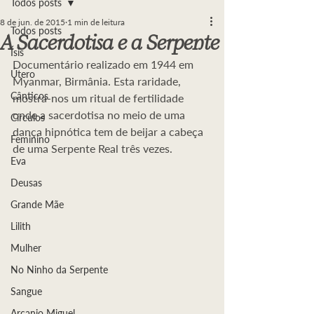
Todos posts
8 de jun. de 2015
1 min de leitura
Todos posts
A Sacerdotisa e a Serpente
Ísis
Documentário realizado em 1944 em 
Útero
Myanmar, Birmânia. Esta raridade, 
Cânticos
mostra-nos um ritual de fertilidade 
onde a sacerdotisa no meio de uma 
Círculos
dança hipnótica tem de beijar a cabeça 
Feminino
de uma Serpente Real três vezes.
Eva
Deusas
Grande Mãe
Lilith
Mulher
No Ninho da Serpente
Sangue
Arcanjo Miguel