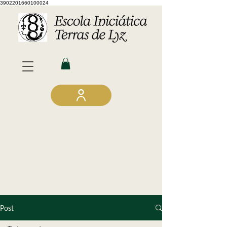
3902201660100024
Post