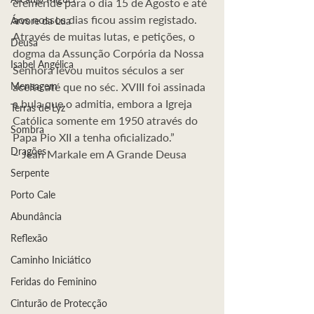
efeméride para o dia 15 de Agosto e até 
aos nossos dias ficou assim registado. 
Árvore da Lua
Através de muitas lutas, e petições, o 
Deusa
dogma da Assunção Corpória da Nossa 
Isabel Angélica
Senhora levou muitos séculos a ser 
Mensagem
aceite até que no séc. XVIII foi assinada 
a bula que o admitia, embora a Igreja 
Terras de Lyz
Católica somente em 1950 através do 
Sombra
Papa Pio XII a tenha oficializado.”
Dragões
– Jean Markale em A Grande Deusa
Serpente
Porto Cale
Abundância
Reflexão
Caminho Iniciático
Feridas do Feminino
Cinturão de Protecção