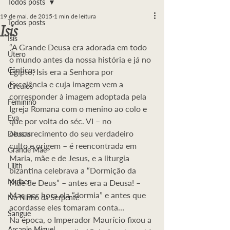
Todos posts
19 de mai. de 2015
1 min de leitura
Todos posts
Isis
Ísis
“A Grande Deusa era adorada em todo 
Útero
o mundo antes da nossa história e já no 
Cânticos
Egipto, Isis era a Senhora por 
Excelência e cuja imagem vem a 
Círculos
corresponder à imagem adoptada pela 
Feminino
Igreja Romana com o menino ao colo e 
Eva
que por volta do séc. VI – no 
obscurecimento do seu verdadeiro 
Deusas
culto e origem – é reencontrada em 
Grande Mãe
Maria, mãe e de Jesus, e a liturgia 
Lilith
bizantina celebrava a “Dormição da 
Mulher
Mãe de Deus” – antes era a Deusa! – 
Mas por hora ela “dormia” e antes que 
No Ninho da Serpente
acordasse eles tomaram conta… 
Sangue
Na época, o Imperador Maurício fixou a 
Arcanjo Miguel