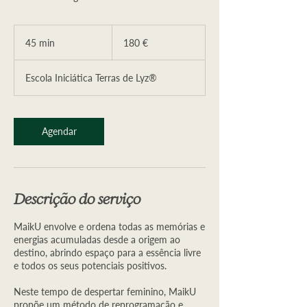
180
euros
45 min
4
180 €
5
m
Escola Iniciática Terras de Lyz®
i
n
Agendar
Descrição do serviço
MaikU envolve e ordena todas as memórias e
energias acumuladas desde a origem ao
destino, abrindo espaço para a essência livre
e todos os seus potenciais positivos.
Neste tempo de despertar feminino, MaikU
propõe um método de reprogramação e