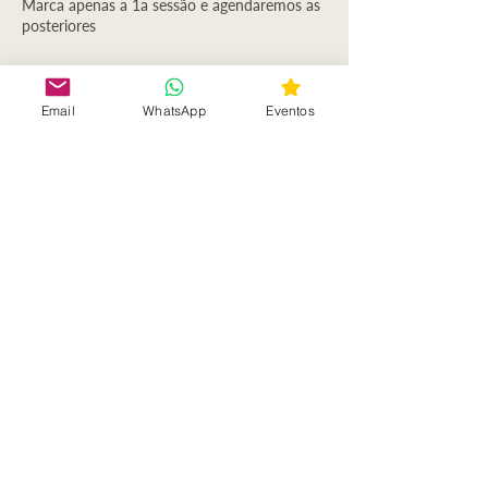
Marca apenas a 1a sessão e agendaremos as
posteriores
Email
WhatsApp
Eventos
Informações de contato
2200 Mouriscas, Portugal
+351910733513
escolainiciatica@terrasdelyz.com
Subscreve a Newsletter
Entra em contacto