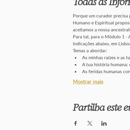
Todas as Info
Porque um curador precisa 
Humano e Espiritual propos
aceitamos a nossa ancestrali
Para tal, para o Módulo 1 - 
indicações abaixo, em Lisboa
Temas a abordar: 
As minhas raízes e as t
A tua história humana: o
As feridas humanas con
Mostrar mais
Partilha este 