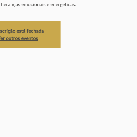
s heranças emocionais e energéticas.
nscrição está fechada
er outros eventos