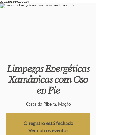
3902201660100024
Limpezas Energéticas
Xamânicas com Oso
en Pie
Casas da Ribeira, Mação
O registro está fechado
Ver outros eventos