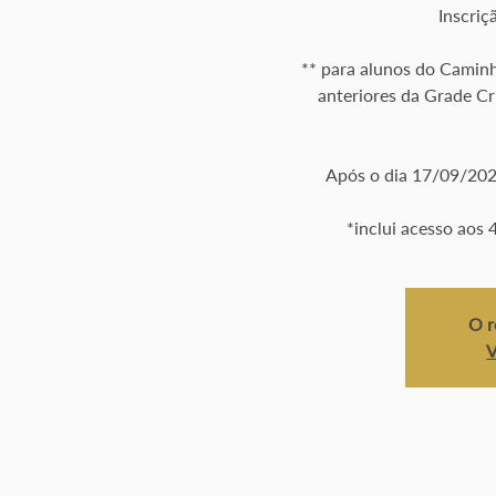
​Inscri
** para alunos do Caminh
anteriores da Grade Cr
Após o dia 17/09/2025
*inclui acesso aos 
O r
V