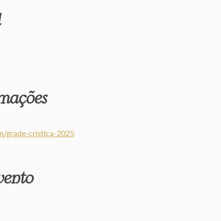
l
rmações
m/grade-cristica-2025
evento