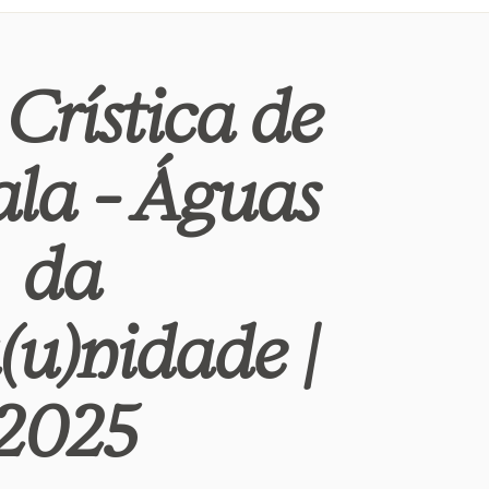
Crística de
la - Águas
da
u)nidade |
2025