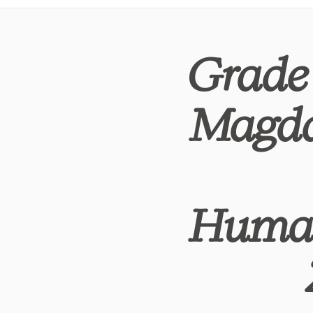
Grade 
Magda
Huma(