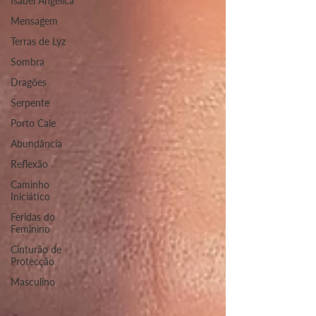
Isabel Angélica
Mensagem
Terras de Lyz
Sombra
Dragões
Serpente
Porto Cale
Abundância
Reflexão
Caminho
Iniciático
Feridas do
Feminino
Cinturão de
Protecção
Masculino