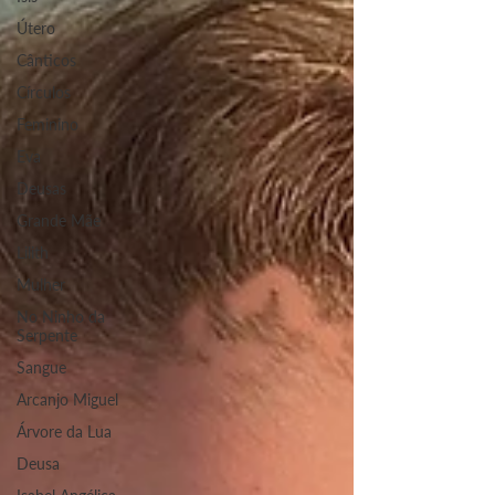
Útero
Cânticos
Círculos
Feminino
Eva
Deusas
Grande Mãe
Lilith
Mulher
No Ninho da
Serpente
Sangue
Arcanjo Miguel
Árvore da Lua
Deusa