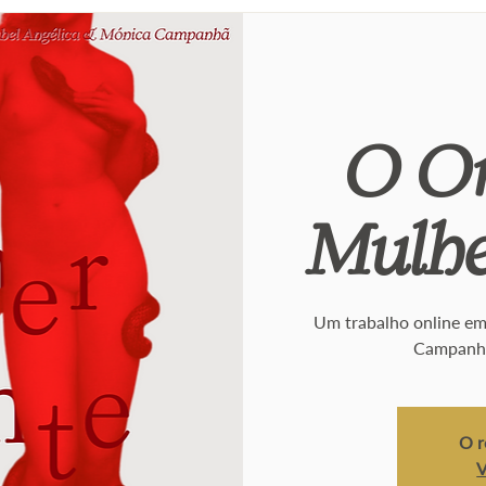
O Or
Mulhe
Um trabalho online em 
Campanhã
O r
V