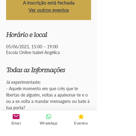
A inscrição está fechada
Ver outros eventos
Horário e local
05/06/2021, 15:00 – 19:00
Escola Online Isabel Angélica
Todas as Informações
Já experimentaste:
- Aquele momento em que crês que te 
libertas de alguém, voltas a apaixonar-te e o 
ou a ex volta a mandar mensagens ou bate à 
tua porta?
- Aquela sensação de que continuas ligada/o 
a alguém embora já não queiras ter mais 
Email
WhatsApp
Eventos
nada a ver com ele ou ela?
- Sonhos repetidos e insistentes com alguém 