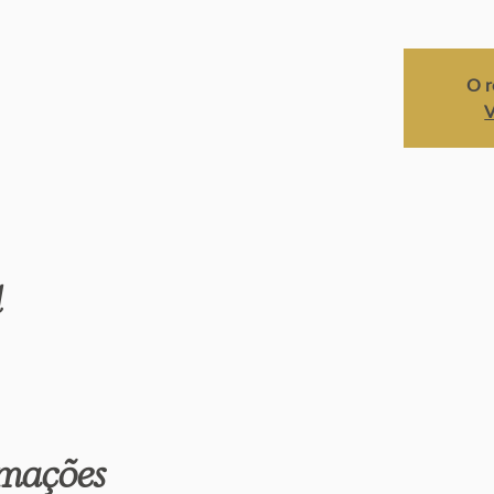
O r
V
l
rmações