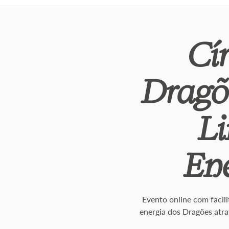
Cí
Dragõ
L
Ene
Evento online com facil
energia dos Dragões atra