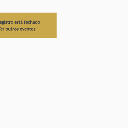
egistro está fechado
er outros eventos