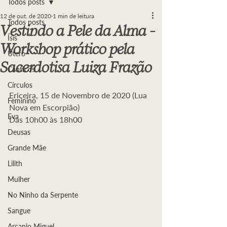
Todos posts
12 de out. de 2020
1 min de leitura
Todos posts
Vestindo a Pele da Alma -
Ísis
Workshop prático pela
Útero
Sacerdotisa Luiza Frazão
Cânticos
Círculos
Ericeira, 15 de Novembro de 2020 (Lua 
Feminino
Nova em Escorpião)
Eva
Das 10h00 às 18h00
Deusas
Grande Mãe
Lilith
Mulher
No Ninho da Serpente
Sangue
Arcanjo Miguel