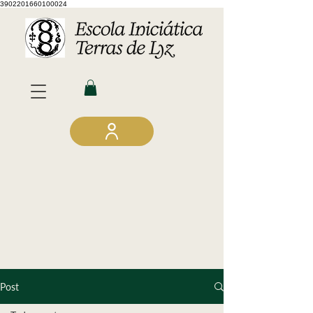
3902201660100024
Post