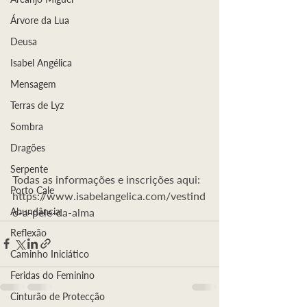
Árvore da Lua
Deusa
Isabel Angélica
Mensagem
Terras de Lyz
Sombra
Dragões
Serpente
Todas as informações e inscrições aqui:
Porto Cale
https://www.isabelangelica.com/vestind
o-a-pele-da-alma
Abundância
Reflexão
Caminho Iniciático
Feridas do Feminino
Cinturão de Protecção