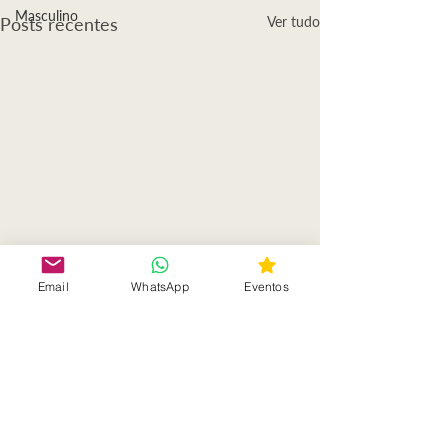
Masculino
Posts recentes
Ver tudo
Email
WhatsApp
Eventos
Comentários