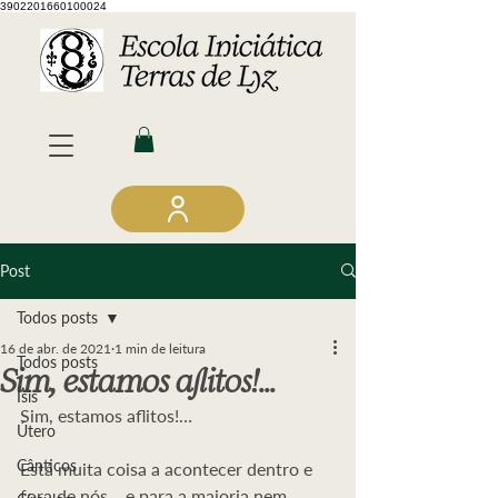
3902201660100024
Post
Todos posts
16 de abr. de 2021
1 min de leitura
Todos posts
Sim, estamos aflitos!...
Ísis
Sim, estamos aflitos!…
Útero
Cânticos
Está muita coisa a acontecer dentro e 
fora de nós… e para a maioria nem 