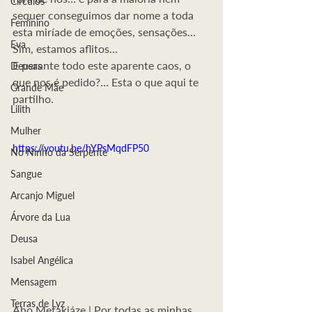
Círculos
sequer conseguimos dar nome a toda 
Feminino
esta miríade de emoções, sensações… 
Eva
Sim, estamos aflitos…
E perante todo este aparente caos, o 
Deusas
que nos é pedido?… Esta o que aqui te 
Grande Mãe
partilho.
Lilith
Mulher
https://youtu.be/hYPsMqdFP50
No Ninho da Serpente
Sangue
Arcanjo Miguel
Árvore da Lua
Deusa
Isabel Angélica
Mensagem
Terras de Lyz
Aho Metakiáze | Por todas as minhas 