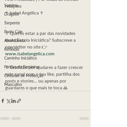
Sombra
relações
☥ Isabel Angélica ☥
Dragões
.
Serpente
.
Porto Cale
☥ Queres estar a par das novidades 
desta Escola Iniciática? Subscreve a 
Abundância
newsletter no site 👉 
Reflexão
www.isabelangelica.com
Caminho Iniciático
.
Feridas do Feminino
☥ Gratidão por ajudares a fazer crescer 
este canal com o teu like, partilha dos 
Cinturão de Protecção
posts e stories… ou apenas por 
Masculino
guardares o que mais te toca 🙏