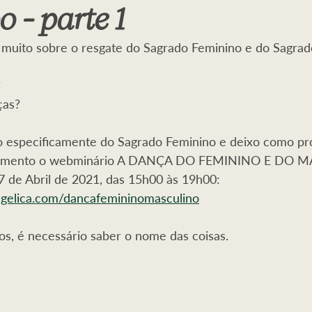
 - parte 1
Sombra
Dragões
Serpente
Porto Cale
Abundânci
e muito sobre o resgate do Sagrado Feminino e do Sagra
 Feminino
Cinturão de Protecção
Masculino
 
as?  
lo especificamente do Sagrado Feminino e deixo como pr
ndamento o webminário A DANÇA DO FEMININO E DO 
17 de Abril de 2021, das 15h00 às 19h00: 
ngelica.com/dancafemininomasculino
s, é necessário saber o nome das coisas.   