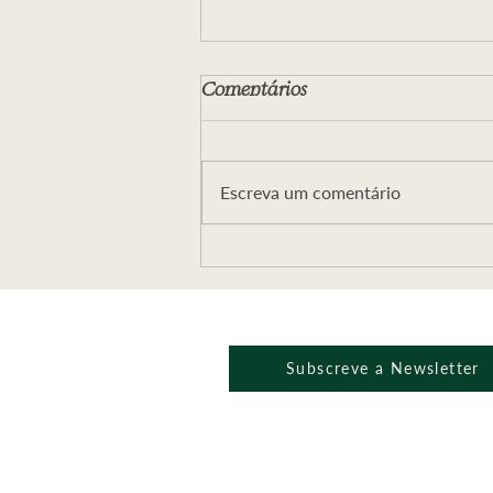
Comentários
Escreva um comentário
Webminário ALÉM DO
MAL E A ESPADA DA
VERDADE
Subscreve a Newsletter