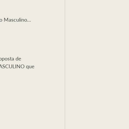
a
Reflexão
do Masculino…  
oposta de 
MASCULINO que 