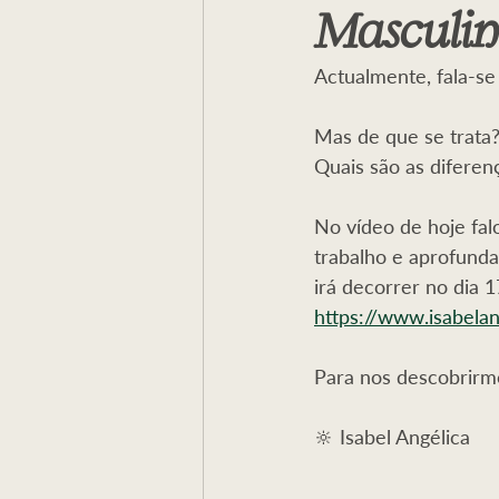
Masculino
Mensagem
Terras de Lyz
Actualmente, fala-s
Caminho Iniciático
Feridas do
Mas de que se trata?
Quais são as diferenç
No vídeo de hoje fa
trabalho e aprofu
irá decorrer no dia 
https://www.isabela
Para nos descobrirmo
🔆 Isabel Angélica 