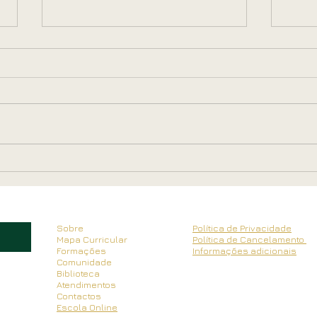
As Deusas da Primavera por
Ou V
Paula Silva
Serr
Sobre
Política de Privacidade
Mapa Curricular
Política de Cancelamento
Formações
Informações adicionais
Comunidade
Biblioteca
Atendimentos
Contactos
Escola Online