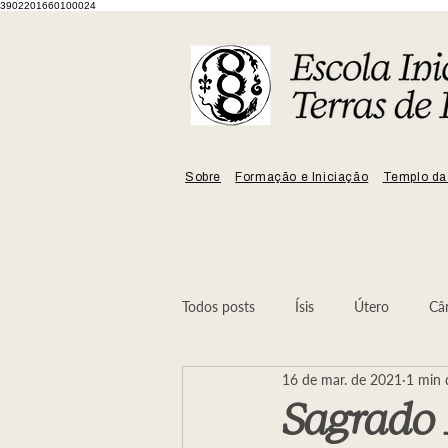
3902201660100024
Sobre
Formação e Iniciação
Templo da
Todos posts
Ísis
Útero
Câ
16 de mar. de 2021
1 min d
Mulher
No Ninho da Serpente
Sagrado