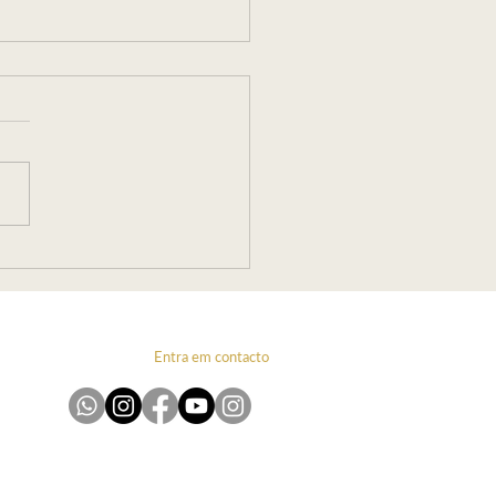
ai ou Vai! por Carolina
ano
Entra em contacto