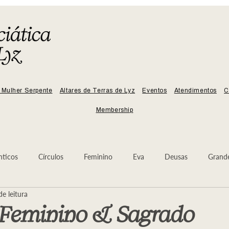
 Mulher Serpente
Altares de Terras de Lyz
Eventos
Atendimentos
C
Membership
nticos
Círculos
Feminino
Eva
Deusas
Grand
e leitura
Sangue
Arcanjo Miguel
Árvore da Lua
Deusa
 Feminino & Sagrado