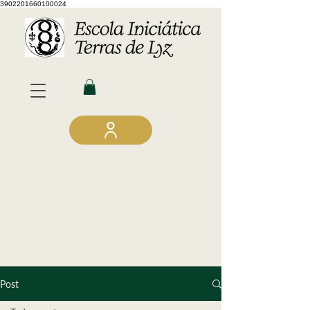
3902201660100024
Post