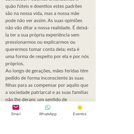
quão fúteis e doentios estes padrões 
são na nossa vida, mas a nossa mãe 
pode não ver assim. As suas opiniões 
não vão ditar a nossa realidade. É deixá-
la ter a sua própria experiência sem 
pressionarmos ou explicarmos ou 
querermos tomar conta dela; esta é 
uma forma de respeito por ela e por nós 
próprios.
Ao longo de gerações, mães feridas têm 
pedido de forma inconsciente às suas 
filhas para as compensar por aquilo que 
a sociedade patriarcal e as suas famílias 
não lhe deram: um sentido de 
propósito, controlo ou validação 
pessoal. As filhas não podem provir por 
Email
WhatsApp
Eventos
isto. Não mesmo ser dado, pode apenas 
ser encontrado dentro da própria mãe 