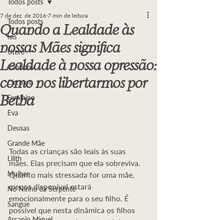
Todos posts
7 de dez. de 2016
7 min de leitura
Todos posts
Quando a Lealdade às
Ísis
nossas Mães significa
Útero
Lealdade à nossa opressão:
Cânticos
como nos libertarmos por
Círculos
Betha
Feminino
Eva
Deusas
Grande Mãe
Todas as crianças são leais às suas 
Lilith
mães. Elas precisam que ela sobreviva. 
Mulher
Quanto mais stressada for uma mãe, 
menos disponível estará 
No Ninho da Serpente
emocionalmente para o seu filho. É 
Sangue
possível que nesta dinâmica os filhos 
Arcanjo Miguel