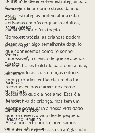
tenham de desenvolver estratégias para 
conseguir lidar com o stress da mãe. 
Árvore da Lua
Estas estratégias podem ainda estar 
Deusa
activadas em nós enquanto adultos, 
Isabel Angélica
causando dor e frustração.
Mensagem
Como estratégia, as crianças podem 
desenvolver algo semelhante daquilo 
Terras de Lyz
que conhecemos como “o sonho 
Sombra
impossível”, a crença de que se apenas 
Dragões
demonstrares lealdade para com a mãe, 
absorvendo as suas crenças e dores 
Serpente
como próprias, então ela um dia irá 
Porto Cale
reconhecer-nos e amar-nos como 
Abundância
desejamos que ela nos ame. Esta é a 
perspectiva da criança, mas tem um 
Reflexão
enorme poder para a nossa vida dado 
Caminho Iniciático
que foi desenvolvida desde pequena.
Feridas do Feminino
Até a um certo ponto, precisamos 
Cinturão de Protecção
compreender que estas estratégias não 