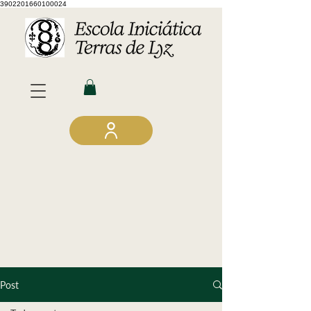
3902201660100024
Post