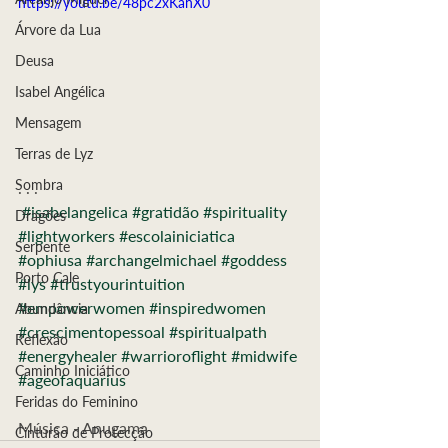
https://youtu.be/48pc2xKanX0
Árvore da Lua
Deusa
Isabel Angélica
Mensagem
Terras de Lyz
Sombra
. . .
#isabelangelica
#gratidão
#spirituality
Dragões
#lightworkers
#escolainiciatica
Serpente
#ophiusa
#archangelmichael
#goddess
Porto Cale
#lys
#trustyourintuition
#empowerwomen
#inspiredwomen
Abundância
#crescimentopessoal
#spiritualpath
Reflexão
#energyhealer
#warrioroflight
#midwife
Caminho Iniciático
#ageofaquarius
Feridas do Feminino
Música - Anugama
Cinturão de Protecção