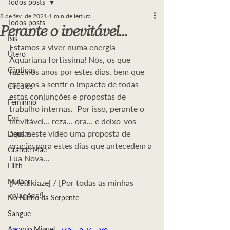
Todos posts
8 de fev. de 2021
1 min de leitura
Todos posts
Perante o inevitável…
Ísis
Estamos a viver numa energia 
Útero
Aquariana fortíssima! Nós, os que 
Cânticos
fazemos anos por estes dias, bem que 
estamos a sentir o impacto de todas 
Círculos
estas conjunções e propostas de 
Feminino
trabalho internas.  Por isso, perante o 
Eva
inevitável… reza… ora… e deixo-vos 
aqui neste vídeo uma proposta de 
Deusas
oração para estes dias que antecedem a 
Grande Mãe
Lua Nova…  
Lilith
Mulher
[Metakiaze] / [Por todas as minhas 
relações!]  
No Ninho da Serpente
Sangue
Arcanjo Miguel