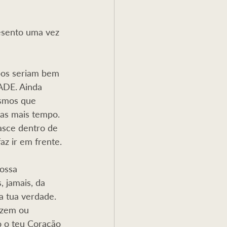
esento uma vez 
pos seriam bem 
ADE. Ainda 
smos que 
as mais tempo. 
asce dentro de 
z ir em frente.
ossa 
 jamais, da 
 tua verdade. 
azem ou 
o o teu Coração 