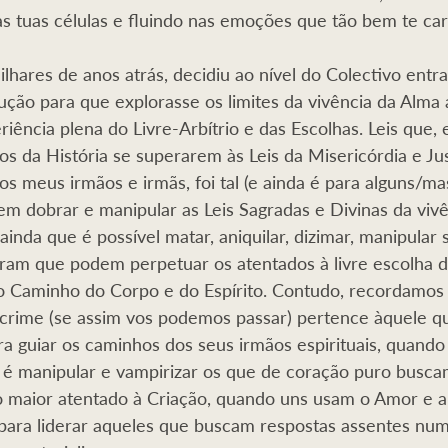
s tuas células e fluindo nas emoções que tão bem te car
hares de anos atrás, decidiu ao nível do Colectivo entr
ução para que explorasse os limites da vivência da Alma a
iência plena do Livre-Arbítrio e das Escolhas. Leis que,
s da História se superarem às Leis da Misericórdia e Jus
os meus irmãos e irmãs, foi tal (e ainda é para alguns/ma
 dobrar e manipular as Leis Sagradas e Divinas da vivê
inda que é possível matar, aniquilar, dizimar, manipular
ram que podem perpetuar os atentados à livre escolha 
 Caminho do Corpo e do Espírito. Contudo, recordamo
 crime (se assim vos podemos passar) pertence àquele qu
ra guiar os caminhos dos seus irmãos espirituais, quando 
 é manipular e vampirizar os que de coração puro busca
 o maior atentado à Criação, quando uns usam o Amor e a
 para liderar aqueles que buscam respostas assentes nu