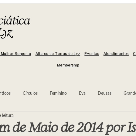
 Mulher Serpente
Altares de Terras de Lyz
Eventos
Atendimentos
C
Membership
nticos
Círculos
Feminino
Eva
Deusas
Grand
 leitura
Sangue
Arcanjo Miguel
Árvore da Lua
Deusa
 de Maio de 2014 por Is