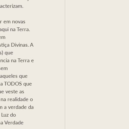
acterizam.
ar em novas 
qui na Terra. 
 em 
tiça Divinas. A 
s) que 
ncia na Terra e 
 sem 
daqueles que 
s a TODOS que 
e veste as 
na realidade o 
m a verdade da 
 Luz do 
ma Verdade 