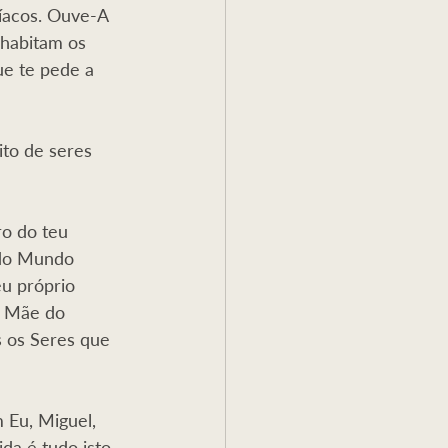
íacos. Ouve-A 
 habitam os 
ue te pede a 
to de seres 
o do teu 
 do Mundo 
u próprio 
a Mãe do 
s os Seres que 
 Eu, Miguel, 
da é tudo isto 