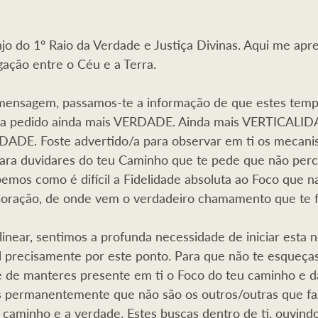
jo do 1º Raio da Verdade e Justiça Divinas. Aqui me apr
gação entre o Céu e a Terra.
mensagem, passamos-te a informação de que estes tem
ria pedido ainda mais VERDADE. Ainda mais VERTICALID
DE. Foste advertido/a para observar em ti os mecani
para duvidares do teu Caminho que te pede que não perc
mos como é difícil a Fidelidade absoluta ao Foco que n
Coração, de onde vem o verdadeiro chamamento que te fa
inear, sentimos a profunda necessidade de iniciar esta n
precisamente por este ponto. Para que não te esqueças,
 de manteres presente em ti o Foco do teu caminho e da
s permanentemente que não são os outros/outras que f
 caminho e a verdade. Estes buscas dentro de ti, ouvind