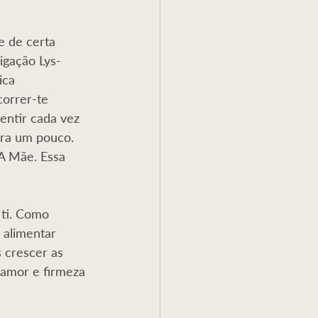
 de certa 
igação Lys-
ca 
correr-te 
entir cada vez 
ira um pouco. 
A Mãe. Essa 
ti. Como 
 alimentar 
 crescer as 
amor e firmeza 