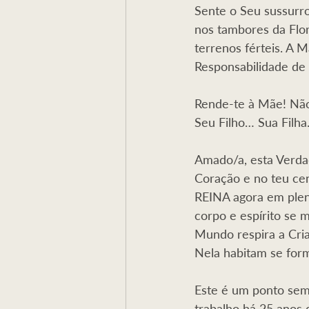
Sente o Seu sussurro
nos tambores da Flor
terrenos férteis. A 
Responsabilidade de
Rende-te à Mãe! Não 
Seu Filho… Sua Filh
Amado/a, esta Verdad
Coração e no teu ce
REINA agora em pleno
corpo e espírito se 
Mundo respira a Cria
Nela habitam se for
Este é um ponto sem 
trabalho há 25 anos 