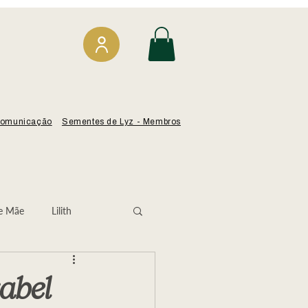
omunicação
Sementes de Lyz - Membros
e Mãe
Lilith
Isabel Angélica
abel