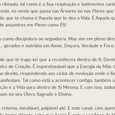
 ritmado, tal como é a Sua respiração e batimentos card
esta, no vento que passa nas Árvores ou nas Flores que
Mãe que te chama é Aquela que te deu a Vida. É Aquela q
 te assumires em Pleno como ÉS!
como discípulo/a ou seguidor/a. Mas sim em pleno direi
a… gerados e nutridos em Amor, Doçura, Verdade e Foco.
e que te trago sei que a reconheces dentro de ti. Dentr
ntro de Criação. É inquestionável que a Energia da Mãe
 direito, respondendo aos ciclos de evolução onde o Se
manifestam. Tal como está a acontecer contigo, também 
ção e a Vida para dentro de Si Mesma. E com isso, todo
mam no seu Útero Sagrado e Divino.
retorno, inevitável, palpável até. E este canal, com quem
de forma directa, sabe que Assim É, pois o seu Foco de Vi