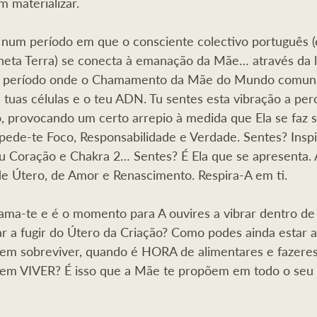
 materializar.
num período em que o consciente colectivo português (e
neta Terra) se conecta à emanação da Mãe… através da l
um período onde o Chamamento da Mãe do Mundo comuni
tuas células e o teu ADN. Tu sentes esta vibração a per
 provocando um certo arrepio à medida que Ela se faz s
 pede-te Foco, Responsabilidade e Verdade. Sentes? Insp
eu Coração e Chakra 2… Sentes? É Ela que se apresenta. 
de Útero, de Amor e Renascimento. Respira-A em ti.
a-te e é o momento para A ouvires a vibrar dentro de 
r a fugir do Útero da Criação? Como podes ainda estar a
zem sobreviver, quando é HORA de alimentares e fazeres
azem VIVER? É isso que a Mãe te propõem em todo o seu 