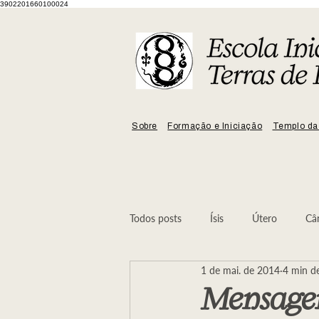
3902201660100024
Sobre
Formação e Iniciação
Templo da
Todos posts
Ísis
Útero
Câ
1 de mai. de 2014
4 min de
Mulher
No Ninho da Serpente
Mensagem