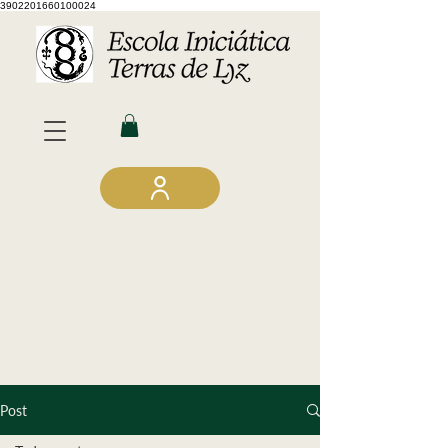
3902201660100024
Post