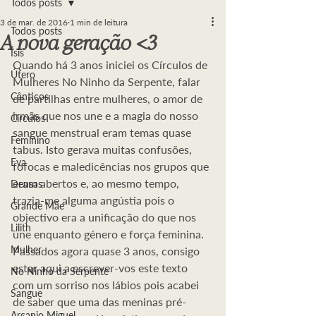
Todos posts
3 de mar. de 2016
1 min de leitura
Todos posts
A nova geração <3
Ísis
Quando há 3 anos iniciei os Círculos de 
Útero
Mulheres No Ninho da Serpente, falar 
Cânticos
de partilhas entre mulheres, o amor de 
irmãs que nos une e a magia do nosso 
Círculos
sangue menstrual eram temas quase 
Feminino
tabus. Isto gerava muitas confusões, 
Eva
fofocas e maledicências nos grupos que 
eram abertos e, ao mesmo tempo, 
Deusas
trazia-me alguma angústia pois o 
Grande Mãe
objectivo era a unificação do que nos 
Lilith
une enquanto género e força feminina.
Mulher
Passados agora quase 3 anos, consigo 
estar aqui a escrever-vos este texto 
No Ninho da Serpente
com um sorriso nos lábios pois acabei 
Sangue
de saber que uma das meninas pré-
Arcanjo Miguel