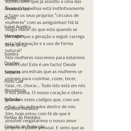
adolescente que já assistiu a uma das 
Tendas Vermelhas está instintivamente 
Árvore da Lua
a fazer os seus próprios “círculos de 
Deusa
mulheres” com as amiguinhas! Há lá 
Isabel Angélica
magia maior do que esta quando se 
Mensagem
percebe que a geração a seguir carrega 
esta informação e a usa de forma 
Terras de Lyz
natural?
Sombra
Nós mulheres nascemos para estarmos 
Dragões
em circulo! Este é um facto! Desde 
tempos ancestrais que as mulheres se 
Serpente
reúnem para cozinhar, cozer, tecer, 
Porto Cale
falar, rir, chorar… Tudo isto está em nós 
Abundância
e nos anima. O nosso coração e útero 
guardam estes códigos que, com um 
Reflexão
olhar, são activados dentro de nós. 
Caminho Iniciático
Sim, hoje estou com fé de que é 
Feridas do Feminino
possível resgatarmos o nosso amor 
Cinturão de Protecção
próprio e poder pessoal. E sinto que as 