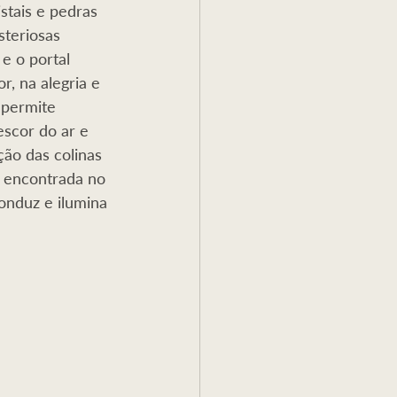
stais e pedras 
a
Reflexão
steriosas 
e o portal 
, na alegria e 
 permite 
escor do ar e 
ão das colinas 
é encontrada no 
onduz e ilumina 