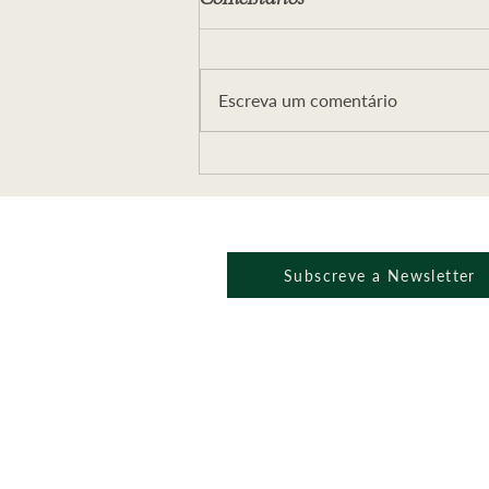
Escreva um comentário
Webminário ALÉM DO
MAL E A ESPADA DA
VERDADE
Subscreve a Newsletter