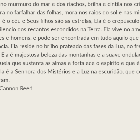
no murmuro do mar e dos riachos, brilha e cintila nos cri
Sombra
Dragões
Serpente
Porto Cale
Abundânci
rra no farfalhar das folhas, mora nos raios do sol e nas mi
 é o céu e Seus filhos são as estrelas, Ela é o crepúsculo 
lencio dos recantos escondidos na Terra. Ela vive no amor
 Feminino
Cinturão de Protecção
Masculino
es e homens, e pode ser encontrada em tudo aquilo que
ia. Ela reside no brilho prateado das fases da Lua, no fr
 Ela é majestosa beleza das montanhas e a suave ondulaç
quela que sustenta as almas e fortalece o espírito e que 
la é a Senhora dos Mistérios e a Luz na escuridão, que c
ram.
en Cannon Reed