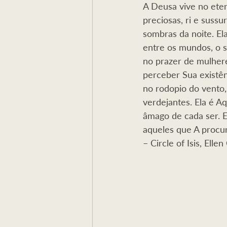
A Deusa vive no eter
Mensagem
Terras de Lyz
preciosas, ri e sussu
sombras da noite. Ela
entre os mundos, o si
Caminho Iniciático
Feridas do
no prazer de mulher
perceber Sua existênc
no rodopio do vento,
verdejantes. Ela é A
âmago de cada ser. E
aqueles que A procu
– Circle of Isis, Ell