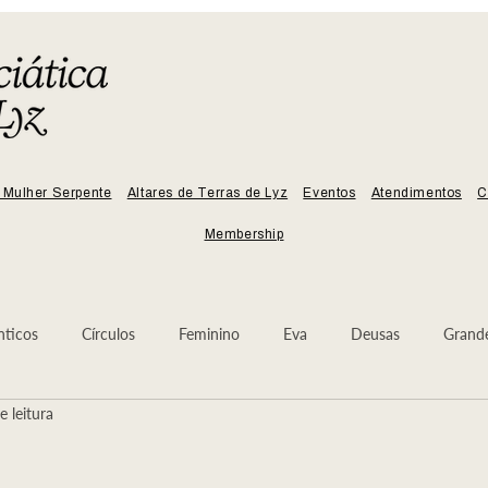
 Mulher Serpente
Altares de Terras de Lyz
Eventos
Atendimentos
C
Membership
nticos
Círculos
Feminino
Eva
Deusas
Grand
e leitura
Sangue
Arcanjo Miguel
Árvore da Lua
Deusa