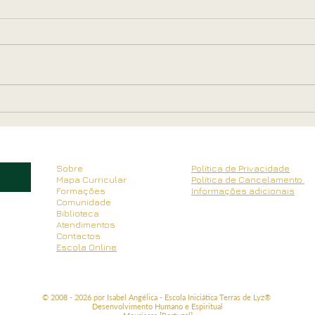
As Deusas da Primavera por
Ou V
Paula Silva
Serr
Sobre
Política de Privacidade
Mapa Curricular
Política de Cancelamento
Formações
Informações adicionais
Comunidade
Biblioteca
Atendimentos
Contactos
Escola Online
© 2008 - 2026 por Isabel Angélica - Escola Iniciática Terras de Lyz®
Desenvolvimento Humano e Espiritual