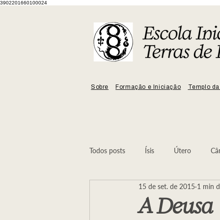
3902201660100024
Sobre
Formação e Iniciação
Templo da
Todos posts
Ísis
Útero
Câ
15 de set. de 2015
1 min d
Mulher
No Ninho da Serpente
A Deusa