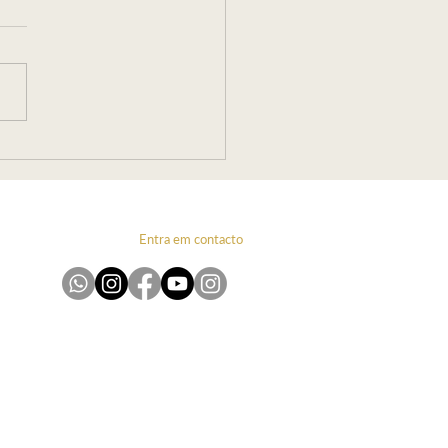
ai ou Vai! por Carolina
ano
Entra em contacto