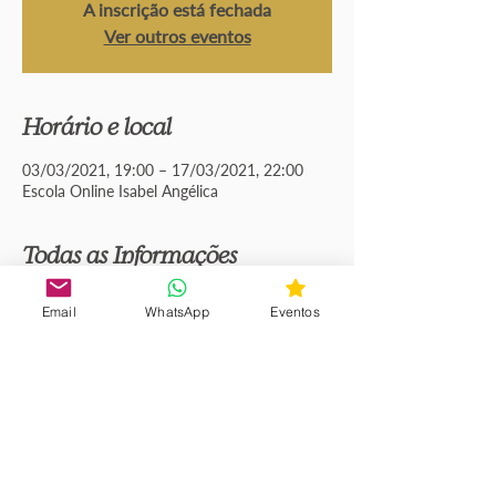
A inscrição está fechada
Ver outros eventos
Horário e local
03/03/2021, 19:00 – 17/03/2021, 22:00
Escola Online Isabel Angélica
Todas as Informações
Trabalho totalmente online
, em formato de
Email
WhatsApp
Eventos
aulas de aprofundamento sobre a
manifestação da Deusa Mãe em Portugal, a
relevância de Lys e o papel da energia de
Arcanjo Miguel nos últimos 3 milénios neste
Território de Porto Cale.
No decorrer de 3 semanas, em 3 aulas
semanais, iremos navegar pelas Águas de Lys
fazendo submergir uma nova linguagem que