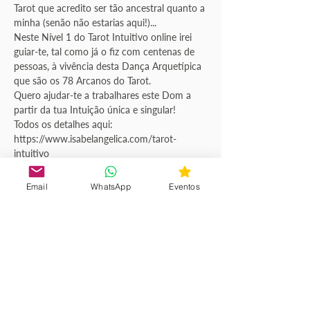
Tarot que acredito ser tão ancestral quanto a 
minha (senão não estarias aqui!)... 
Neste Nível 1 do Tarot Intuitivo online irei 
guiar-te, tal como já o fiz com centenas de 
pessoas, à vivência desta Dança Arquetípica 
que são os 78 Arcanos do Tarot.  
Quero ajudar-te a trabalhares este Dom a 
partir da tua Intuição única e singular! 
Todos os detalhes aqui: 
https://www.isabelangelica.com/tarot-
intuitivo
Email
WhatsApp
Eventos
Agenda
10:00 - 18:00
8 horas
Aula 1
Escola Online