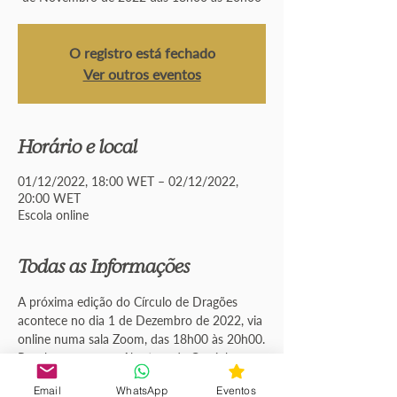
O registro está fechado
Ver outros eventos
Horário e local
01/12/2022, 18:00 WET – 02/12/2022,
20:00 WET
Escola online
Todas as Informações
A próxima edição do Círculo de Dragões 
acontece no dia 1 de Dezembro de 2022, via 
online numa sala Zoom, das 18h00 às 20h00.
Receberemos uma Abertura de Caminhos 
bem especial dos Dragões e Arcanjo Miguel!
Email
WhatsApp
Eventos
TODOS OS DETALHES 
AQUI
CÍRCULO DE 