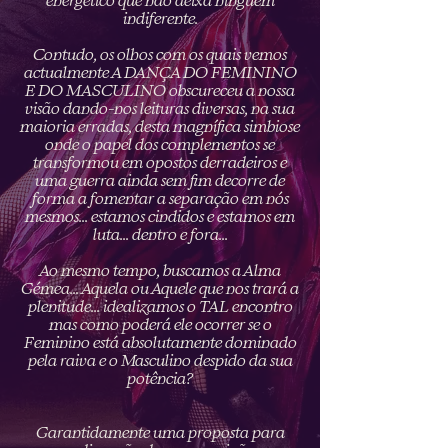
indiferente.
Contudo, os olhos com os quais vemos
actualmente A DANÇA DO FEMININO
E DO MASCULINO obscureceu a nossa
visão dando-nos leituras diversas, na sua
maioria erradas, desta magnífica simbiose
onde o papel dos complementos se
transformou em opostos derradeiros e
uma guerra ainda sem fim decorre de
forma a fomentar a separação em nós
mesmos... estamos cindidos e estamos em
luta... dentro e fora...
Ao mesmo tempo, buscamos a Alma
Gémea... Aquela ou Aquele que nos trará a
plenitude... idealizamos o TAL encontro
mas como poderá ele ocorrer se o
Feminino está absolutamente dominado
pela raiva e o Masculino despido da sua
potência?
Garantidamente uma proposta para