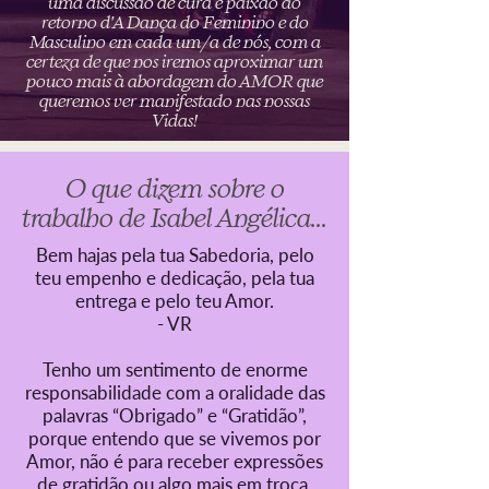
uma discussão de cura e paixão ao
retorno d'A Dança do Feminino e do
Masculino em cada um/a de nós, com a
certeza de que nos iremos aproximar um
pouco mais à abordagem do AMOR que
queremos ver manifestado nas nossas
Vidas!
O que dizem sobre o
trabalho de Isabel Angélica...
Bem hajas pela tua Sabedoria, pelo
teu empenho e dedicação, pela tua
entrega e pelo teu Amor.
- VR
Tenho um sentimento de enorme
responsabilidade com a oralidade das
palavras “Obrigado” e “Gratidão”,
porque entendo que se vivemos por
Amor, não é para receber expressões
de gratidão ou algo mais em troca.