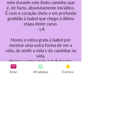
mim durante este lindo caminho que
é, de facto, absolutamente iniciático.
É com o coração cheio e em profunda
gratidão à Isabel que chego à última
etapa deste curso.
- LA
Honro e estou grata à Isabel por
mostrar uma outra forma de ver a
vida, de sentir a vida e de caminhar na
vida.
Honro e estou grata à Isabel pelas
tuas palavras, pelas tuas conversas,
pelas tuas aulas.
Email
WhatsApp
Eventos
- LS
O grande forte deste curso é a
entrega dos alunos, a união do mesmo
propósito, a irmandade e compaixão,
sentir à vontade de apresentar a
minha mãe prova que tenho estes