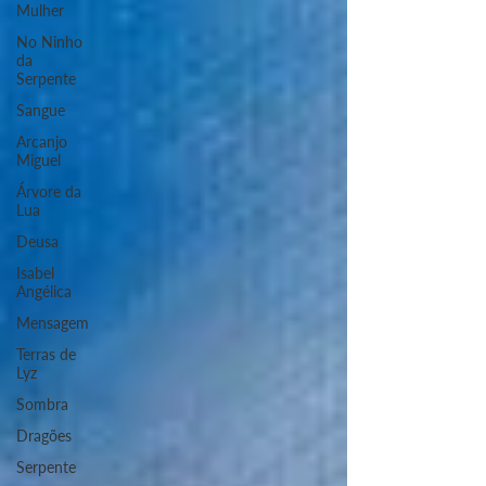
Mulher
No Ninho
da
Serpente
Sangue
Arcanjo
Miguel
Árvore da
Lua
Deusa
Isabel
Angélica
Mensagem
Terras de
Lyz
Sombra
Dragões
Serpente