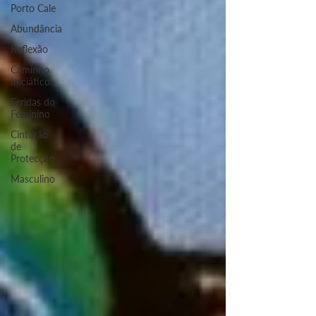
Porto Cale
Abundância
Reflexão
Caminho
Iniciático
Feridas do
Feminino
Cinturão
de
Protecção
Masculino